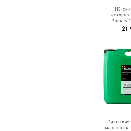
НС-син
моторное
Primary 
21 
Синтетиче
масло Initia