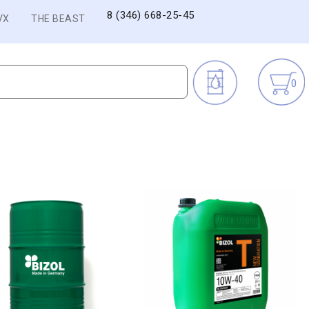
8 (346) 668-25-45
VX
THE BEAST
0
в