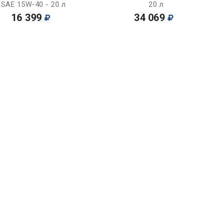
SAE 15W-40 - 20 л
20 л
16 399
34 069