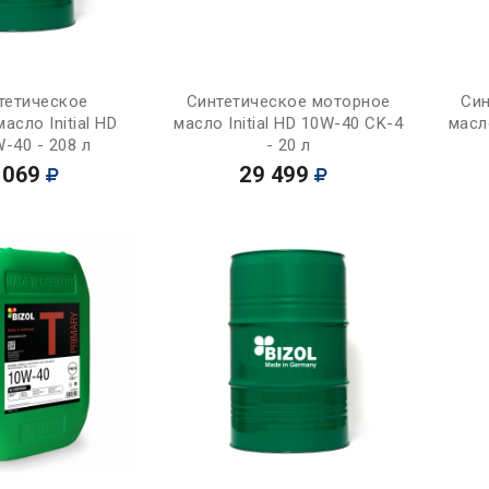
Купить
Купить
тетическое
Синтетическое моторное
Син
асло Initial HD
масло Initial HD 10W-40 CK-4
масл
-40 - 208 л
- 20 л
 069
29 499