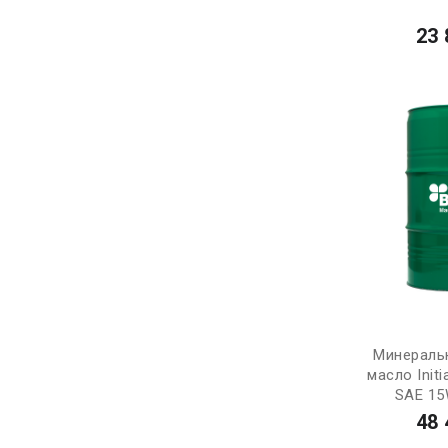
23 
Минераль
масло Init
SAE 15
48 