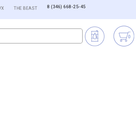
8 (346) 668-25-45
VX
THE BEAST
0